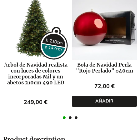
h 210cm
⌀ 147cm
Árbol de Navidad realista
Bola de Navidad Perla
con luces de colores
"Rojo Perlado" ⌀40cm
incorporadas Mil y un
abetos 210cm 490 LED
Precio
72,00 €
Precio
AÑADIR
249,00 €
Product description