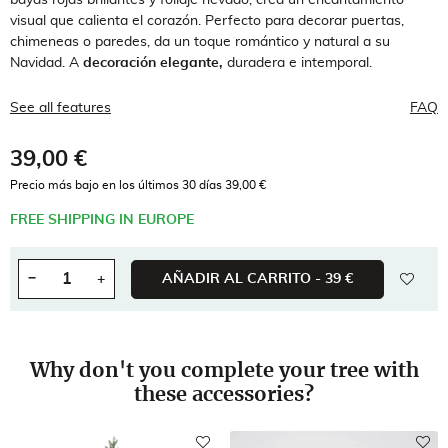
bayas rojas brillantes y follaje nevado, crea un encantamiento
visual que calienta el corazón. Perfecto para decorar puertas,
chimeneas o paredes, da un toque romántico y natural a su
Navidad. A
decoración elegante,
duradera e intemporal.
See all features
FAQ
39,00 €
Impuestos incluidos
Precio más bajo en los últimos 30 días 39,00 €
FREE SHIPPING IN EUROPE
wishl
−
+
AÑADIR AL CARRITO -
39 €
Cantidad
Why don't you complete your tree with
these accessories?