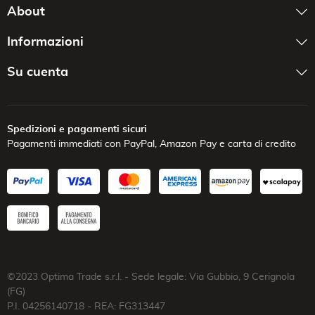
About
Informazioni
Su cuenta
Spedizioni e pagamenti sicuri
Pagamenti immediati con PayPal, Amazon Pay e carta di credito
©2023 Optima Trade s.r.l. - Sede legale: Via Gubbio, 9 Cerignola
(FG)
P.I. 04256140718 - REA: FG313447