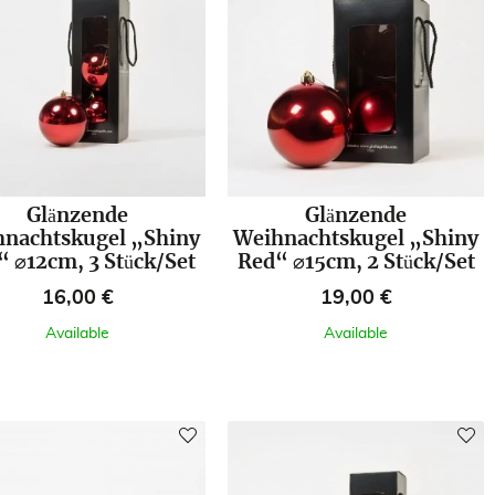
Glänzende
Glänzende
nachtskugel „Shiny
Weihnachtskugel „Shiny
“ ⌀12cm, 3 Stück/Set
Red“ ⌀15cm, 2 Stück/Set
Preis
Preis
16,00 €
19,00 €
Available
Available