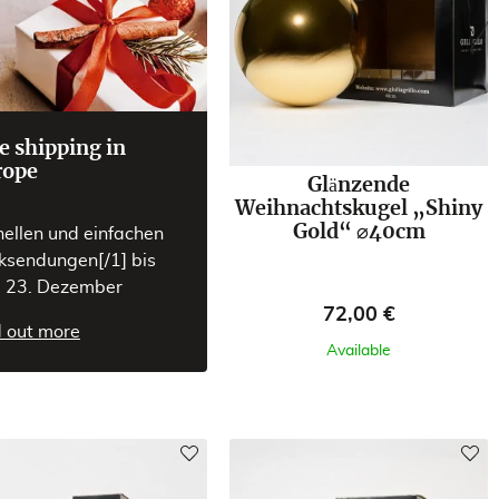
e shipping in
rope
Glänzende
Weihnachtskugel „Shiny
Gold“ ⌀40cm
nellen und einfachen
ksendungen[/1] bis
 23. Dezember
Preis
72,00 €
d out more
Available