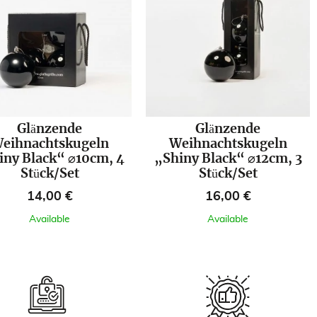
Glänzende
Glänzende
eihnachtskugeln
Weihnachtskugeln
iny Black“ ⌀10cm, 4
„Shiny Black“ ⌀12cm, 3
Stück/Set
Stück/Set
Preis
Preis
14,00 €
16,00 €
Available
Available