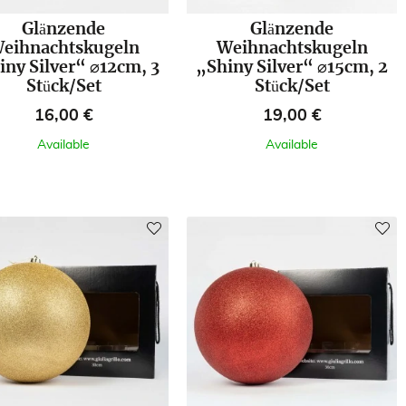
Glänzende
Glänzende
eihnachtskugeln
Weihnachtskugeln
iny Silver“ ⌀12cm, 3
„Shiny Silver“ ⌀15cm, 2
Stück/Set
Stück/Set
Preis
Preis
16,00 €
19,00 €
Available
Available