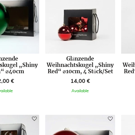
nzende
Glänzende
skugel „Shiny
Weihnachtskugel „Shiny
Weih
n“ ⌀40cm
Red“ ⌀10cm, 4 Stück/Set
Red
eis
Preis
2,00 €
14,00 €
ailable
Available