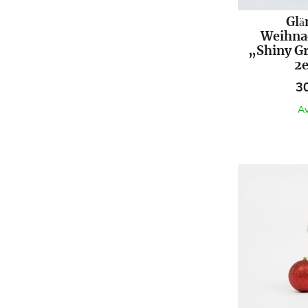
Glä
Weihna
„Shiny G
2e
Pr
3
Av