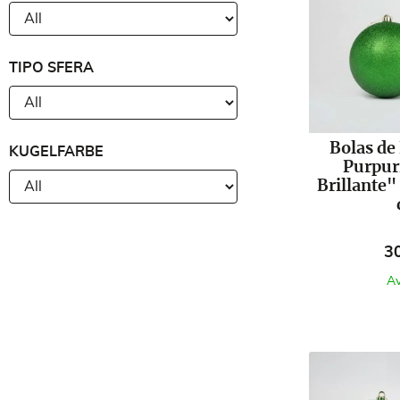
TIPO SFERA
Bolas de
KUGELFARBE
Purpur
Brillante
Pr
3
Av