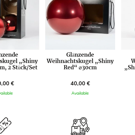
nzende
Glänzende
skugel „Shiny
Weihnachtskugel „Shiny
W
, 2 Stück/Set
Red“ ⌀30cm
„Sh
eis
Preis
0,00 €
40,00 €
ailable
Available