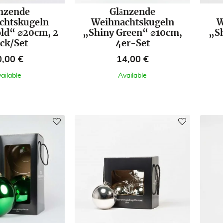
nzende
Glänzende
chtskugeln
Weihnachtskugeln
W
ld“ ⌀20cm, 2
„Shiny Green“ ⌀10cm,
„S
ück/Set
4er-Set
eis
Preis
0,00 €
14,00 €
ailable
Available