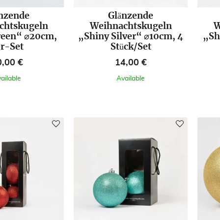
nzende
Glänzende
chtskugeln
Weihnachtskugeln
W
reen“ ⌀20cm,
„Shiny Silver“ ⌀10cm, 4
„Sh
r-Set
Stück/Set
eis
Preis
0,00 €
14,00 €
ailable
Available