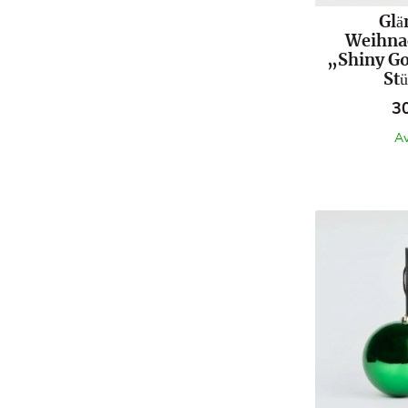
Glä
Weihna
„Shiny Go
St
Pr
3
Av