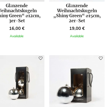
Glänzende
Glänzende
eihnachtskugeln
Weihnachtskugeln
hiny Green“ ⌀12cm,
„Shiny Green“ ⌀15cm,
3er-Set
2er-Set
Preis
Preis
16,00 €
19,00 €
Available
Available