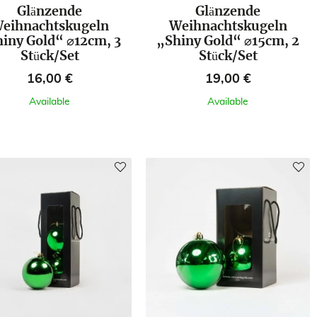
Glänzende
Glänzende
eihnachtskugeln
Weihnachtskugeln
iny Gold“ ⌀12cm, 3
„Shiny Gold“ ⌀15cm, 2
Stück/Set
Stück/Set
Preis
Preis
16,00 €
19,00 €
Available
Available