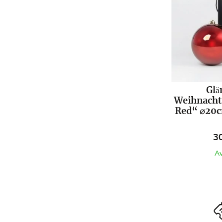
Glä
Weihnacht
Red“ ⌀20cm
Pr
3
Av