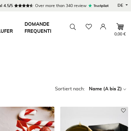
DE
l 4.5/5
Over more than 340 review
DOMANDE
ÄUFER
FREQUENTI
Wishlist
Account
Toggle searchbar
0,00 €
Sortiert nach:
Name (A bis Z)