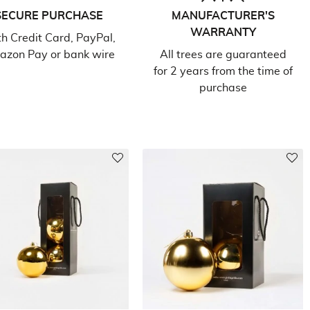
SECURE PURCHASE
MANUFACTURER'S
WARRANTY
h Credit Card, PayPal,
zon Pay or bank wire
All trees are guaranteed
for 2 years from the time of
purchase