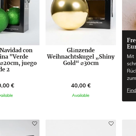
Fre
Eu
 Navidad con
Glänzende
Mit
ina "Verde
Weihnachtskugel „Shiny
" ⌀20cm, juego
Gold“ ⌀30cm
sch
de 2
Rüc
zum
eis
Preis
0,00 €
40,00 €
Fin
ailable
Available