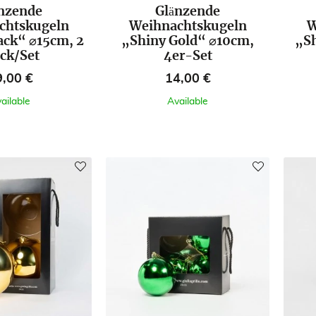
nzende
Glänzende
chtskugeln
Weihnachtskugeln
W
ack“ ⌀15cm, 2
„Shiny Gold“ ⌀10cm,
„Sh
ück/Set
4er-Set
eis
Preis
9,00 €
14,00 €
ailable
Available