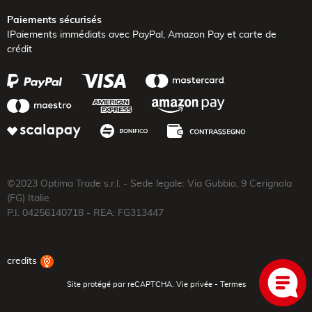
Paiements sécurisés
IPaiements immédiats avec PayPal,
Amazon Pay et carte de
crédit
©2023 Optima Trade s.r.l. - Sede legale: Via Gubbio, 9 Cerignola
(FG) Italie
P.I. 04256140718 - REA: FG313447
credits
Site protégé par reCAPTCHA.
Vie privée
-
Termes