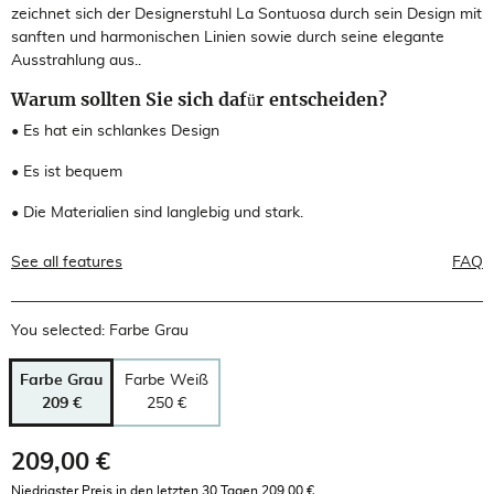
zeichnet sich der Designerstuhl La Sontuosa durch sein Design mit
sanften und harmonischen Linien sowie durch seine elegante
Ausstrahlung aus..
Warum sollten Sie sich dafür entscheiden?
•
Es hat ein schlankes Design
•
Es ist bequem
•
Die Materialien sind langlebig und stark.
See all features
FAQ
You selected: Farbe Grau
Farbe Grau
Farbe Weiß
209 €
250 €
209,00 €
Bruttopreis
Niedrigster Preis in den letzten 30 Tagen 209,00 €