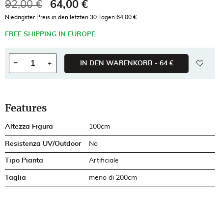
92,00 €
64,00 €
Bruttopreis
Niedrigster Preis in den letzten 30 Tagen 64,00 €
FREE SHIPPING IN EUROPE
wishl
−
+
IN DEN WARENKORB -
64 €
Menge
Features
Altezza Figura
100cm
Resistenza UV/Outdoor
No
Tipo Pianta
Artificiale
Taglia
meno di 200cm